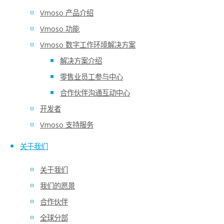
Vmoso 产品介绍
Vmoso 功能
Vmoso 数字工作环境解决方案
解决方案介绍
Enterprise Digital Hub
零售业员工参与中心
Vmoso is the center of your digital transformation
合作伙伴沟通互动中心
communication, collaboration and knowledge m
开发者
Login
Register
Vmoso 支持服务
关于我们
Vmoso 是为企业量身打造的数字化
关于我们
累积知识、创造价值
我们的愿景
合作伙伴
全球分部
了解更多