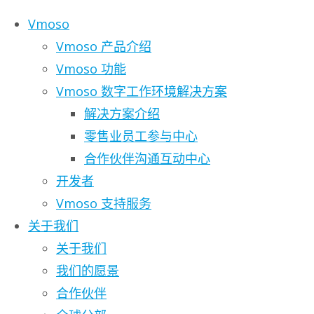
Skip to content
Vmoso
Vmoso 产品介绍
Vmoso 功能
Vmoso 数字工作环境解决方案
解决方案介绍
Vmoso 合作伙伴
零售业员工参与中心
合作伙伴沟通互动中心
开发者
尽管新沟通工具与移动科技已经改变了企
Vmoso 支持服务
邮件作为内部协作的主要工具，而是采用
关于我们
最低标准。
关于我们
我们的愿景
对于企业与企业之间的合作伙伴关系更是如
合作伙伴
作，使得沟通方式退回到使用电子邮件，