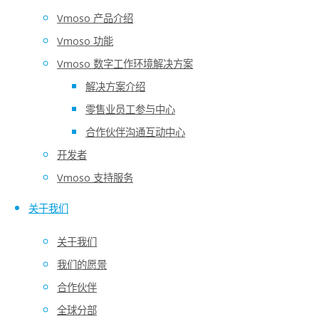
由合作伙伴共同组成的联合集团持有控管
Vmoso 产品介绍
Vmoso 功能
业务合作伙伴工作交流
Vmoso 数字工作环境解决方案
供应链厂商管理
解决方案介绍
行业协会
零售业员工参与中心
跨领域协会
合作伙伴沟通互动中心
任何需要多家公司参与人共同互动协
开发者
Vmoso 支持服务
关于我们
关于我们
我们的愿景
合作伙伴
全球分部