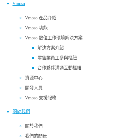
Vmoso
Vmoso 產品介紹
Vmoso 功能
Vmoso 數位工作環境解決方案
行動裝置已經改變我們的工作方式，但是對於
解決方案介紹
許多知識型工作者來說，並不是即時順暢的體
零售業員工參與樞紐
驗。
合作夥伴溝通互動樞紐
Vmoso 的理念是使用者優先，桌上型電腦工
資源中心
作者與行動工作者一樣重要。桌面 APP 和行
開發人員
動 APP 必須有相同功能，在這兩種裝置上都
Vmoso 支援服務
能進行同一份工作。
關於我們
關於我們
我們的願景
繁體中文