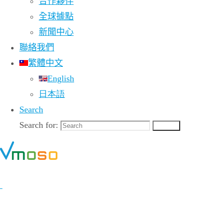
合作夥伴
全球據點
境：金融服務 － 個人
新聞中心
聯絡我們
財富管理
繁體中文
English
日本語
影片
Search
Search for:
Search