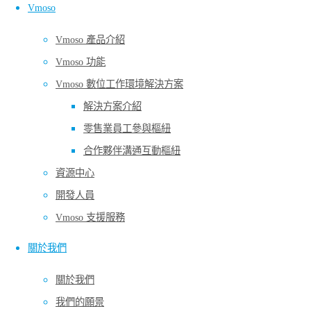
Vmoso
Vmoso 產品介紹
Vmoso 功能
Vmoso 數位工作環境解決方案
解決方案介紹
零售業員工參與樞紐
銀河金融服務公司是全球性金融服務機構，總
合作夥伴溝通互動樞紐
部位於紐約，並在世界各地設有服務據點。
資源中心
一起看看銀河金融如何將 Vmoso 應用於個人
開發人員
財富管理部門，確保員工與重要客戶可進行安
Vmoso 支援服務
全、有效率的溝通。
關於我們
關於我們
我們的願景
繁體中文