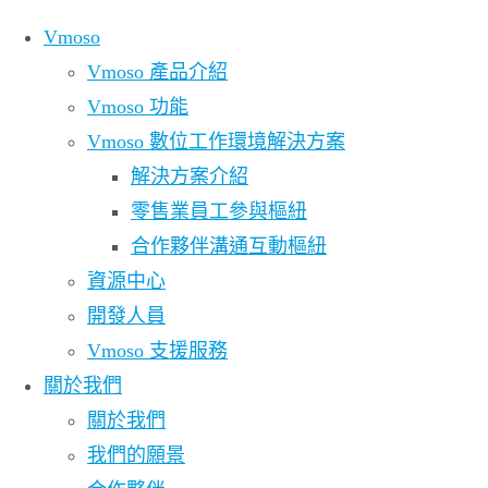
Skip to content
Vmoso
Vmoso 產品介紹
Vmoso 功能
Vmoso 數位工作環境解決方案
解決方案介紹
零售業員工參與樞紐
合作夥伴溝通互動樞紐
資源中心
開發人員
Vmoso 支援服務
關於我們
關於我們
我們的願景
Vmoso 產業應用情